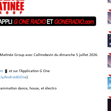
 Matinée Group avec Callmekevin du dimanche 5 juillet 2026.
om
et sur l’Application G One
it.ly/AndroidGOne
)
grammation dance, house, et électro