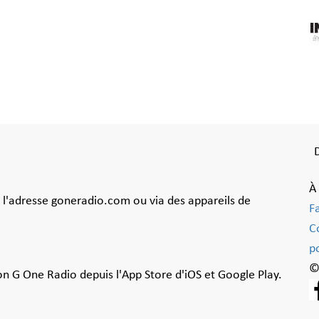
À
à l'adresse goneradio.com ou via des appareils de
F
C
po
©
ion G One Radio depuis l'App Store d'iOS et Google Play.