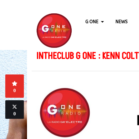
G ONE
NEWS
INTHECLUB G ONE : KENN COLT
0
0