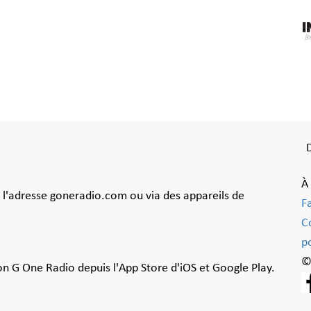
À
à l'adresse goneradio.com ou via des appareils de
F
C
po
©
ion G One Radio depuis l'App Store d'iOS et Google Play.