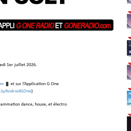
i 1er juillet 2026.
om
et sur l’Application G One
it.ly/AndroidGOne
)
grammation dance, house, et électro