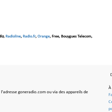
io
,
Radioline
,
Radio.fr
,
Orange
, Free, Bouygues Telecom,
À
à l'adresse goneradio.com ou via des appareils de
F
C
po