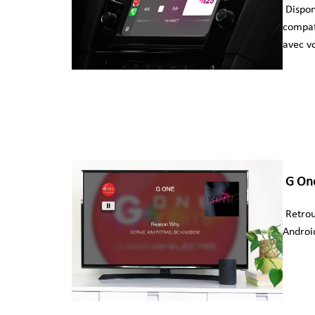
Dispon
compat
avec v
G One
Retrou
Androi