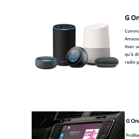
G On
Comman
Amazon
Avec 
qu'à d
radio 
G One
Profite