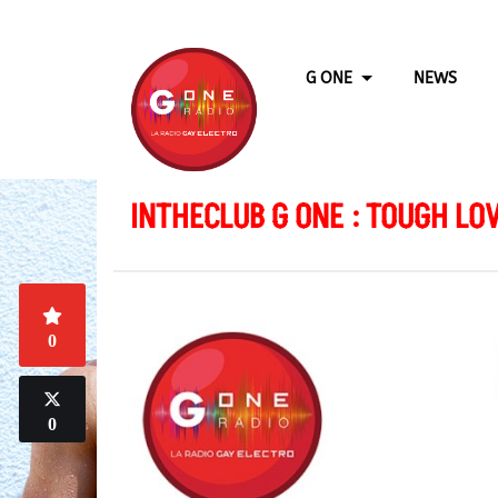
G ONE
NEWS
INTHECLUB G ONE : TOUGH LO
0
0