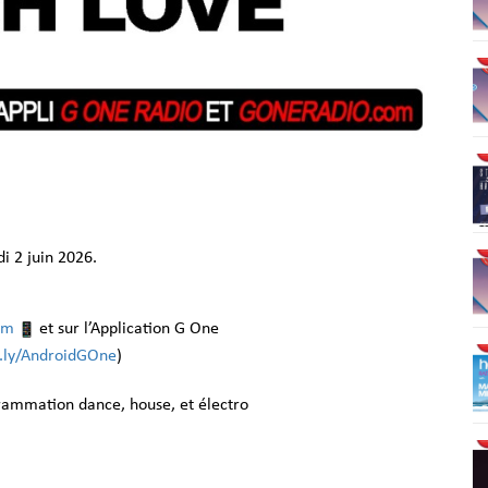
 2 juin 2026.
om
et sur l’Application G One
it.ly/AndroidGOne
)
grammation dance, house, et électro