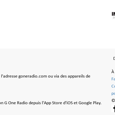
À
à l'adresse goneradio.com ou via des appareils de
F
C
po
©
ion G One Radio depuis l'App Store d'iOS et Google Play.