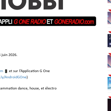
 juin 2026.
om
et sur l’Application G One
it.ly/AndroidGOne
)
grammation dance, house, et électro