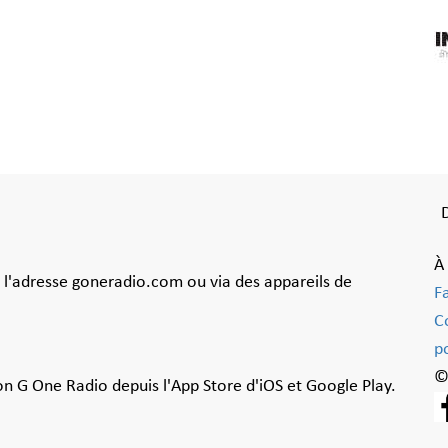
À
à l'adresse goneradio.com ou via des appareils de
F
C
po
©
ion G One Radio depuis l'App Store d'iOS et Google Play.