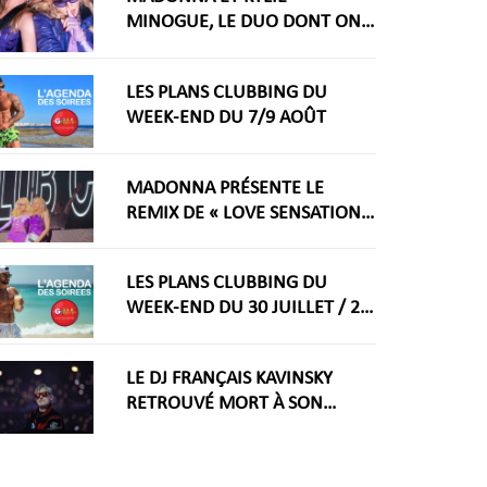
MINOGUE, LE DUO DONT ON
RÊVAIT ARRIVE ENFIN
LES PLANS CLUBBING DU
WEEK-END DU 7/9 AOÛT
MADONNA PRÉSENTE LE
REMIX DE « LOVE SENSATION »
AVEC KYLIE MINOGUE À LA
WORLDPRIDE AMSTERDAM
LES PLANS CLUBBING DU
2026
WEEK-END DU 30 JUILLET / 2
AOÛT
LE DJ FRANÇAIS KAVINSKY
RETROUVÉ MORT À SON
DOMICILE PARISIEN