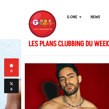
G ONE
NEWS
LES PLANS CLUBBING DU WEEK-
0
0