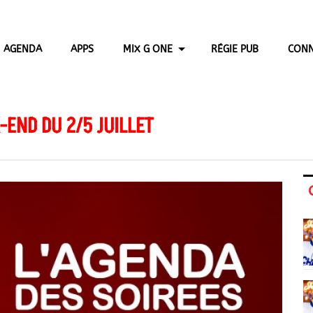
AGENDA
APPS
MIX G ONE
RÉGIE PUB
CONN
END DU 2/5 JUILLET