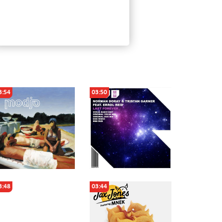
3:54
03:50
3:48
03:44