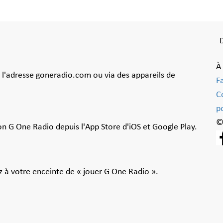
À
à l'adresse goneradio.com ou via des appareils de
F
C
po
©
ion G One Radio depuis l'App Store d'iOS et Google Play.
 à votre enceinte de « jouer G One Radio ».