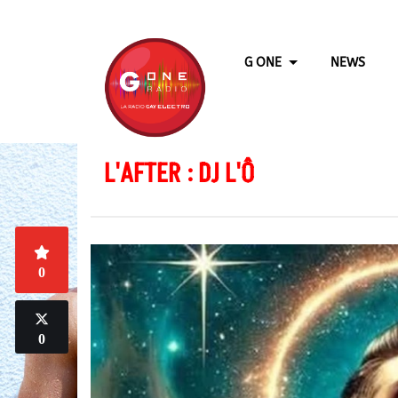
G ONE
NEWS
L'AFTER : DJ L'Ô
0
0