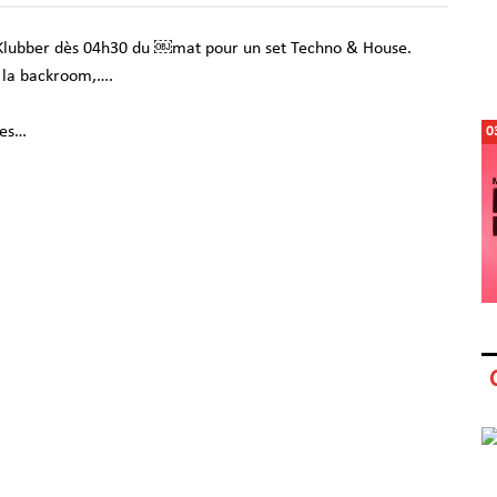
 Klubber dès 04h30 du ￼mat pour un set Techno & House.
, la backroom,….
nes…
0