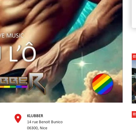
0
0
KLUBBER
14 rue Benoit Bunico
06300, Nice