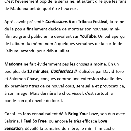
C’est l’événement pop de la semaine, et autant dire que les fans
de Madonna ont de quoi être heureux.
Après avoir présenté
Confessions II
au
Tribeca Festival
, la reine
de la pop a finalement décidé de montrer son nouveau mini-
film au grand public en le dévoilant sur
YouTube
. Un bel aperçu
de l’album du même nom à quelques semaines de la sortie de
l’album, attendu pour début juillet.
Madonna
ne fait évidemment pas les choses à moitié. En un
peu plus de
13 minutes
,
Confessions II
réalisées par David Toro
et Solomon Chase
, conçues comme une extension visuelle des
six premiers titres de ce nouvel opus,
sensuelle et provocatrice,
à son image. Mais derrière le choc visuel, c’est surtout la
bande-son qui envoie du lourd.
Car si les fans connaissaient déjà
Bring Your Love
, son duo avec
Sabrina,
I Feel So Free
, ou encore le très efficace
Love
Sensation
, dévoilé la semaine dernière, le mini-film cache