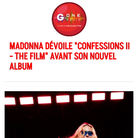
MADONNA DÉVOILE "CONFESSIONS II
- THE FILM" AVANT SON NOUVEL
ALBUM