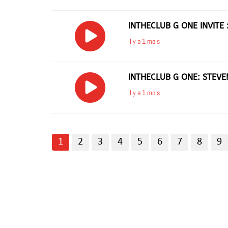
INTHECLUB G ONE INVITE 
il y a 1 mois
INTHECLUB G ONE: STEVE
il y a 1 mois
1
2
3
4
5
6
7
8
9