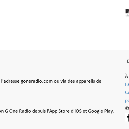
À
à l'adresse goneradio.com ou via des appareils de
F
C
po
©
ion G One Radio depuis l'App Store d'iOS et Google Play.