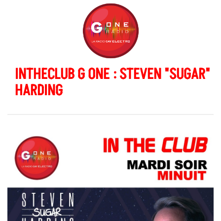
INTHECLUB G ONE : STEVEN "SUGAR"
HARDING