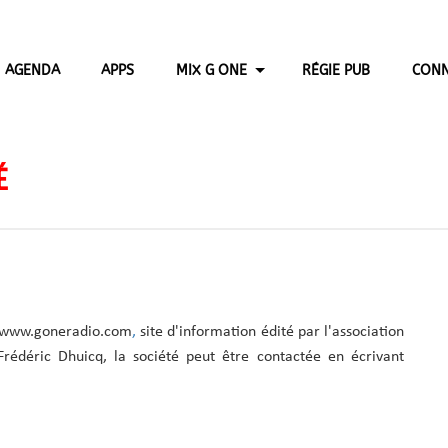
AGENDA
APPS
MIX G ONE
RÉGIE PUB
CONN
É
www.goneradio.com
,
site d'information édité par l'association
rédéric Dhuicq, la société peut être contactée en écrivant