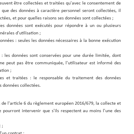
peuvent être collectées et traitées qu'avec le consentement de
s que des données à caractère personnel seront collectées, il
ectées, et pour quelles raisons ses données sont collectées ;
t des données sont exécutés pour répondre à un ou plusieurs
érales d'utilisation ;
données : seules les données nécessaires à la bonne exécution
 : les données sont conservées pour une durée limitée, dont
n ne peut pas être communiquée, l'utilisateur est informé des
tion ;
tées et traitées : le responsable du traitement des données
es données collectées.
 de l'article 6 du règlement européen 2016/679, la collecte et
 pourront intervenir que s'ils respectent au moins l'une des
 ;
'un contrat ;