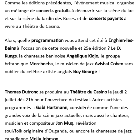
Comme les éditions précédentes, l'événement musical organise
un mélange de
concerts gratuits
à découvrir sur la scène du lac
et sur la scène du Jardin des Roses, et de
concerts payants
à
vivre au Théâtre du Casino.
Alors, quelle
programmation
vous attend cet été à
Enghien-les-
Bains
à l'occasion de cette nouvelle et 25e édition ? Le DJ
Kungs
, la chanteuse béninoise
Angélique Kidjo
, le groupe
britannique
Morcheeba
, le musicien de jazz
Avishai Cohen
sans
oublier du célèbre artiste anglais
Boy George
!
Thomas Dutronc
se produira au
Théâtre du Casino
le jeudi 2
juillet dès 21h pour l'ouverture du festival. Autres artistes
programmés :
Gabi Hartmann
, considérée comme l’une des
grandes voix de la scène jazz actuelle, mais aussi le chanteur,
musicien et compositeur
Jon Muq
, révélation
soul/folk originaire d'Ouganda, ou encore la chanteuse de jazz
canadienne
Molly Johnson
.