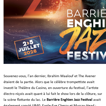
Souvenez-vous, l'an dernier, Ibrahim Maalouf et The Avener
étaient de la partie. Alors que le célèbre trompettiste avait
investi le Théâtre du Casino, en ouverture du festival, l'artiste
électro niçois avait quant à lui fait le show lors de la clôture, sur
la scène flottante du lac. Le
Barrière Enghien Jazz Festival
avait
également convié UB40, Eagle-Eye Cherry et Murray Head ;