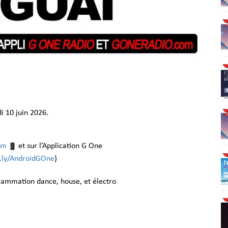
 10 juin 2026.
om
et sur l’Application G One
it.ly/AndroidGOne
)
grammation dance, house, et électro