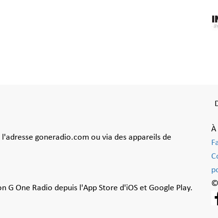
À
à l'adresse goneradio.com ou via des appareils de
F
C
po
©
ion G One Radio depuis l'App Store d'iOS et Google Play.