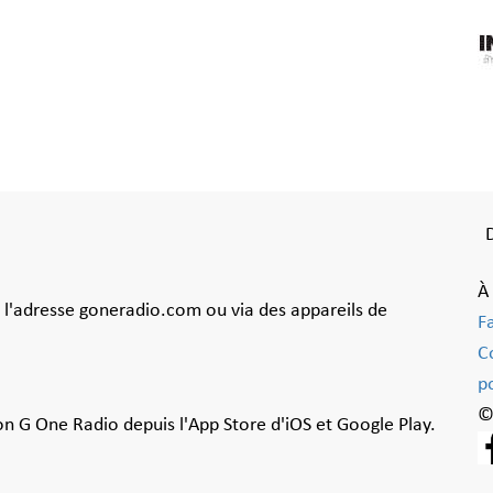
À
à l'adresse goneradio.com ou via des appareils de
F
C
po
©
ion G One Radio depuis l'App Store d'iOS et Google Play.