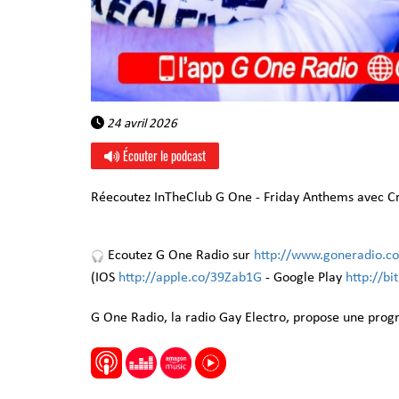
24 avril 2026
Écouter le podcast
Réecoutez InTheClub G One - Friday Anthems avec Cr
Ecoutez G One Radio sur
http://www.goneradio.c
(IOS
http://apple.co/39Zab1G
- Google Play
http://b
G One Radio, la radio Gay Electro, propose une pro