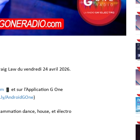
aig Law du vendredi 24 avril 2026.
om
et sur l’Application G One
it.ly/AndroidGOne
)
grammation dance, house, et électro