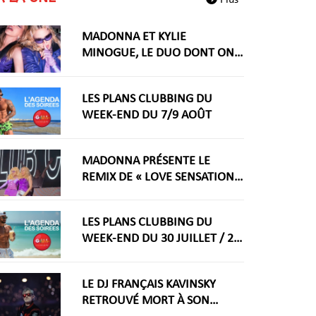
Plus
MADONNA ET KYLIE
MINOGUE, LE DUO DONT ON
RÊVAIT ARRIVE ENFIN
LES PLANS CLUBBING DU
WEEK-END DU 7/9 AOÛT
MADONNA PRÉSENTE LE
REMIX DE « LOVE SENSATION »
AVEC KYLIE MINOGUE À LA
WORLDPRIDE AMSTERDAM
LES PLANS CLUBBING DU
2026
WEEK-END DU 30 JUILLET / 2
AOÛT
LE DJ FRANÇAIS KAVINSKY
RETROUVÉ MORT À SON