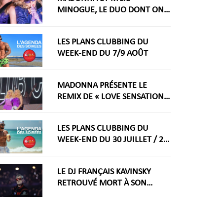
MINOGUE, LE DUO DONT ON
RÊVAIT ARRIVE ENFIN
LES PLANS CLUBBING DU
WEEK-END DU 7/9 AOÛT
MADONNA PRÉSENTE LE
REMIX DE « LOVE SENSATION »
AVEC KYLIE MINOGUE À LA
WORLDPRIDE AMSTERDAM
LES PLANS CLUBBING DU
2026
WEEK-END DU 30 JUILLET / 2
AOÛT
LE DJ FRANÇAIS KAVINSKY
RETROUVÉ MORT À SON
DOMICILE PARISIEN