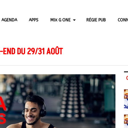
AGENDA
APPS
MIX G ONE
RÉGIE PUB
CONN
-END DU 29/31 AOÛT