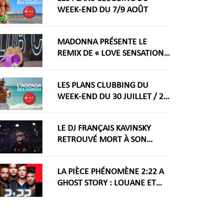
WEEK-END DU 7/9 AOÛT
MADONNA PRÉSENTE LE
REMIX DE « LOVE SENSATION »
AVEC KYLIE MINOGUE À LA
WORLDPRIDE AMSTERDAM
LES PLANS CLUBBING DU
2026
WEEK-END DU 30 JUILLET / 2
AOÛT
LE DJ FRANÇAIS KAVINSKY
RETROUVÉ MORT À SON
DOMICILE PARISIEN
LA PIÈCE PHÉNOMÈNE 2:22 A
GHOST STORY : LOUANE ET
GUILLAUME LABBÉ DANS UN
THRILLER AU THÉÂTRE
FONTAINE À PARIS