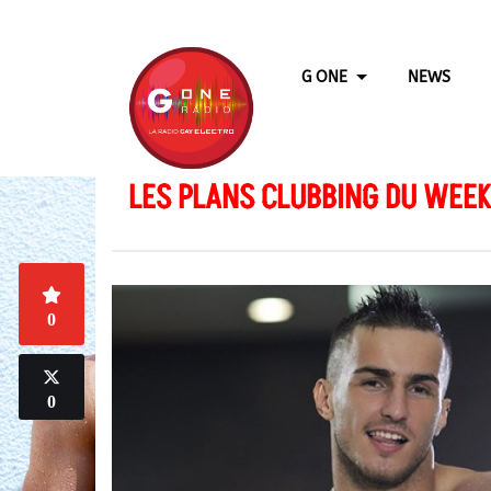
G ONE
NEWS
LES PLANS CLUBBING DU WEE
0
0