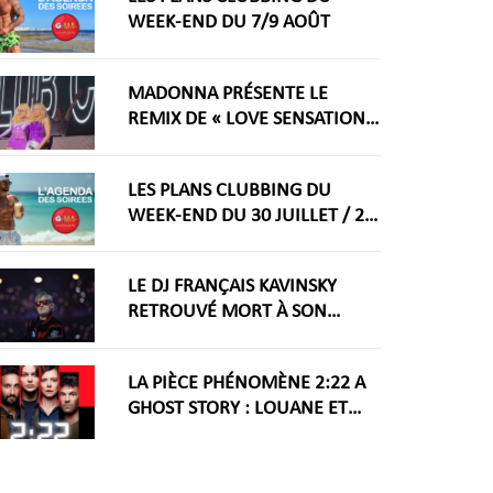
WEEK-END DU 7/9 AOÛT
MADONNA PRÉSENTE LE
REMIX DE « LOVE SENSATION »
AVEC KYLIE MINOGUE À LA
WORLDPRIDE AMSTERDAM
LES PLANS CLUBBING DU
2026
WEEK-END DU 30 JUILLET / 2
AOÛT
LE DJ FRANÇAIS KAVINSKY
RETROUVÉ MORT À SON
DOMICILE PARISIEN
LA PIÈCE PHÉNOMÈNE 2:22 A
GHOST STORY : LOUANE ET
GUILLAUME LABBÉ DANS UN
THRILLER AU THÉÂTRE
FONTAINE À PARIS