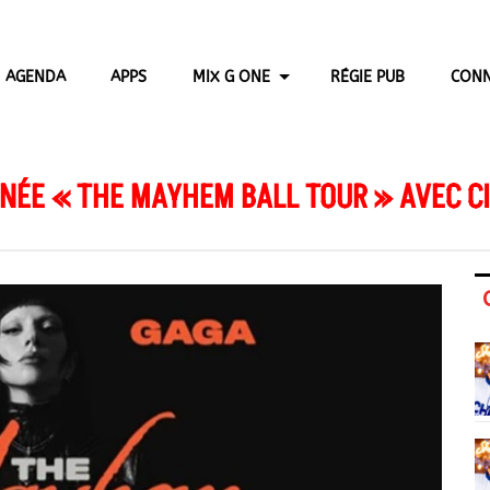
AGENDA
APPS
MIX G ONE
RÉGIE PUB
CONN
NÉE « THE MAYHEM BALL TOUR » AVEC C