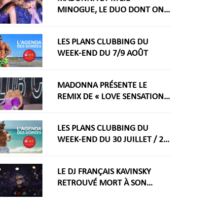
MINOGUE, LE DUO DONT ON
RÊVAIT ARRIVE ENFIN
LES PLANS CLUBBING DU
WEEK-END DU 7/9 AOÛT
MADONNA PRÉSENTE LE
REMIX DE « LOVE SENSATION »
AVEC KYLIE MINOGUE À LA
WORLDPRIDE AMSTERDAM
LES PLANS CLUBBING DU
2026
WEEK-END DU 30 JUILLET / 2
AOÛT
LE DJ FRANÇAIS KAVINSKY
RETROUVÉ MORT À SON
DOMICILE PARISIEN