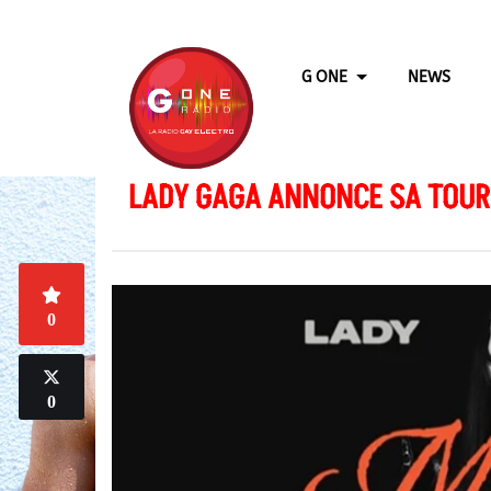
G ONE
NEWS
LADY GAGA ANNONCE SA TOUR
0
0