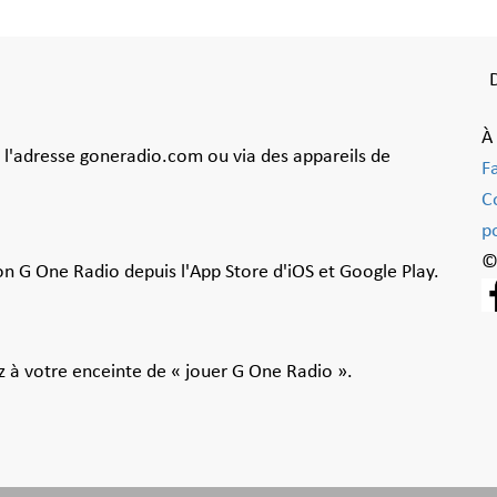
À
à l'adresse goneradio.com ou via des appareils de
F
C
po
©
ion G One Radio depuis l'App Store d'iOS et Google Play.
 à votre enceinte de « jouer G One Radio ».