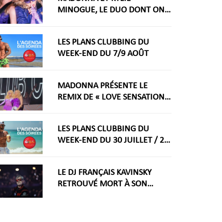
MINOGUE, LE DUO DONT ON
RÊVAIT ARRIVE ENFIN
LES PLANS CLUBBING DU
WEEK-END DU 7/9 AOÛT
MADONNA PRÉSENTE LE
REMIX DE « LOVE SENSATION »
AVEC KYLIE MINOGUE À LA
WORLDPRIDE AMSTERDAM
LES PLANS CLUBBING DU
2026
WEEK-END DU 30 JUILLET / 2
AOÛT
LE DJ FRANÇAIS KAVINSKY
RETROUVÉ MORT À SON
DOMICILE PARISIEN