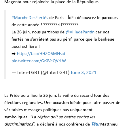
Magenta pour rejoindre la place de la République.
#MarcheDesFiertés
de Paris - ÎdF : découvrez le parcours
de cette année ! ????????️‍⚧️????️‍????
Le 26 juin, nous partirons de
@VilledePantin
car nos
fiertés ne s’arrêtent pas au périf, parce que la banlieue
aussi est fière !
➡️
https://t.co/HHZO5MNsat
pic.twitter.com/Gz0VeQVrLW
— Inter-LGBT (@InterLGBT)
June 3, 2021
La Pride aura lieu le 26 juin, la veille du second tour des
élections régionales. Une occasion idéale pour faire passer de
véritables messages politiques pas uniquement
symboliques.
“La région doit se battre contre les
discriminations
”, a déclaré à nos confrères de
Têtu
Matthieu