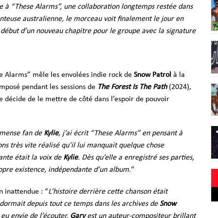
e à “These Alarms”, une collaboration longtemps restée dans
anteuse australienne, le morceau voit finalement le jour en
début d’un nouveau chapitre pour le groupe avec la signature
 Alarms” mêle les envolées indie rock de
Snow Patrol
à la
composé pendant les sessions de
The Forest Is The Path
(2024),
e décide de le mettre de côté dans l’espoir de pouvoir
mmense fan de
Kylie
, j’ai écrit “These Alarms” en pensant à
s très vite réalisé qu’il lui manquait quelque chose
nte était la voix de
Kylie
. Dès qu’elle a enregistré ses parties,
opre existence, indépendante d’un album.
“
on inattendue : “
L’histoire derrière cette chanson était
 dormait depuis tout ce temps dans les archives de
Snow
 eu envie de l’écouter.
Gary
est un auteur-compositeur brillant