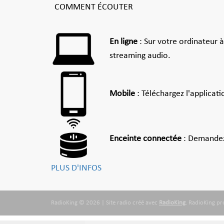
COMMENT ÉCOUTER
En ligne
: Sur votre ordinateur 
streaming audio.
Mobile
: Téléchargez l'applicat
Enceinte connectée
: Demandez
PLUS D'INFOS
RadioKing © 2026 | Site radio créé avec
RadioKing
. RadioKing p