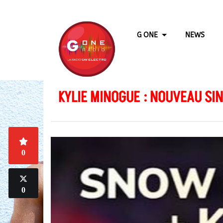
G ONE
NEWS
KYLIE MINOGUE : NOUVEAU SI
0
0