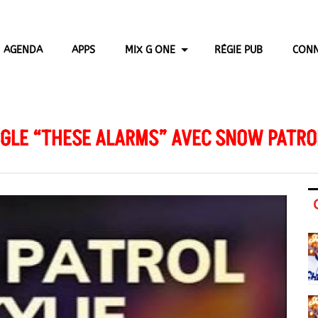
AGENDA
APPS
MIX G ONE
RÉGIE PUB
CONN
NGLE “THESE ALARMS” AVEC SNOW PATRO