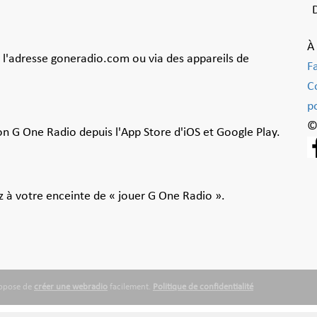
À
à l'adresse goneradio.com ou via des appareils de
F
C
po
©
ion G One Radio depuis l'App Store d'iOS et Google Play.
 à votre enceinte de « jouer G One Radio ».
ropose de
créer une webradio
facilement.
Politique de confidentialité