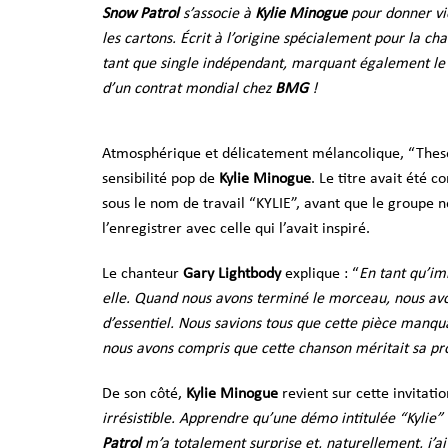
Snow Patrol
s’associe à
Kylie Minogue
pour donner vi
les cartons. Écrit à l’origine spécialement pour la ch
tant que single indépendant, marquant également le 
d’un contrat mondial chez
BMG
!
Atmosphérique et délicatement mélancolique, “These
sensibilité pop de
Kylie Minogue
. Le titre avait été 
sous le nom de travail “KYLIE”, avant que le groupe n
l’enregistrer avec celle qui l’avait inspiré.
Le chanteur
Gary Lightbody
explique : “
En tant qu’i
elle. Quand nous avons terminé le morceau, nous avon
d’essentiel. Nous savions tous que cette pièce manqua
nous avons compris que cette chanson méritait sa pr
De son côté,
Kylie Minogue
revient sur cette invitati
irrésistible. Apprendre qu’une démo intitulée “Kylie”
Patrol
m’a totalement surprise et, naturellement, j’ai