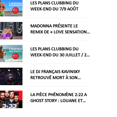
LES PLANS CLUBBING DU
WEEK-END DU 7/9 AOÛT
MADONNA PRÉSENTE LE
REMIX DE « LOVE SENSATION »
AVEC KYLIE MINOGUE À LA
WORLDPRIDE AMSTERDAM
LES PLANS CLUBBING DU
2026
WEEK-END DU 30 JUILLET / 2
AOÛT
LE DJ FRANÇAIS KAVINSKY
RETROUVÉ MORT À SON
DOMICILE PARISIEN
LA PIÈCE PHÉNOMÈNE 2:22 A
GHOST STORY : LOUANE ET
GUILLAUME LABBÉ DANS UN
THRILLER AU THÉÂTRE