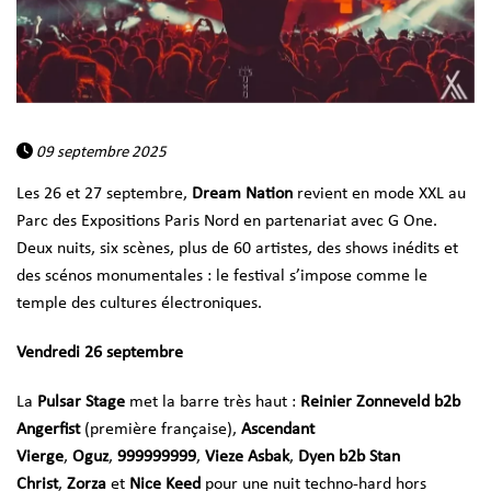
09 septembre 2025
Les 26 et 27 septembre,
Dream Nation
revient en mode XXL au
Parc des Expositions Paris Nord en partenariat avec G One.
Deux nuits, six scènes, plus de 60 artistes, des shows inédits et
des scénos monumentales : le festival s’impose comme le
temple des cultures électroniques.
Vendredi 26 septembre
La
Pulsar Stage
met la barre très haut :
Reinier Zonneveld b2b
Angerfist
(première française),
Ascendant
Vierge
,
Oguz
,
999999999
,
Vieze Asbak
,
Dyen b2b Stan
Christ
,
Zorza
et
Nice Keed
pour une nuit techno-hard hors