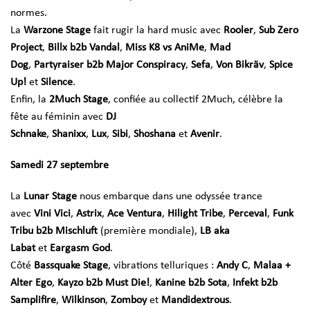
normes.
La
Warzone Stage
fait rugir la hard music avec
Rooler
,
Sub Zero
Project
,
Billx b2b Vandal
,
Miss K8 vs AniMe
,
Mad
Dog
,
Partyraiser b2b Major Conspiracy
,
Sefa
,
Von Bikräv
,
Spice
Up!
et
Silence
.
Enfin, la
2Much Stage
, confiée au collectif 2Much, célèbre la
fête au féminin avec
DJ
Schnake
,
Shanixx
,
Lux
,
Sibi
,
Shoshana
et
Avenir
.
Samedi 27 septembre
La
Lunar Stage
nous embarque dans une odyssée trance
avec
Vini Vici
,
Astrix
,
Ace Ventura
,
Hilight Tribe
,
Perceval
,
Funk
Tribu b2b Mischluft
(première mondiale),
LB aka
Labat
et
Eargasm God
.
Côté
Bassquake Stage
, vibrations telluriques :
Andy C
,
Malaa +
Alter Ego
,
Kayzo b2b Must Die!
,
Kanine b2b Sota
,
Infekt b2b
Samplifire
,
Wilkinson
,
Zomboy
et
Mandidextrous
.