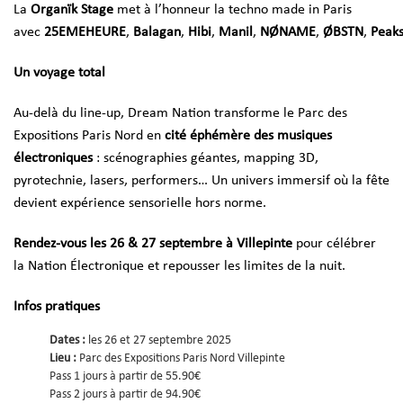
La
Organïk Stage
met à l’honneur la techno made in Paris
avec
25EMEHEURE
,
Balagan
,
Hibi
,
Manil
,
NØNAME
,
ØBSTN
,
Peak
Un voyage total
Au-delà du line-up, Dream Nation transforme le Parc des
Expositions Paris Nord en
cité éphémère des musiques
électroniques
: scénographies géantes, mapping 3D,
pyrotechnie, lasers, performers… Un univers immersif où la fête
devient expérience sensorielle hors norme.
Rendez-vous les 26 & 27 septembre à Villepinte
pour célébrer
la Nation Électronique et repousser les limites de la nuit.
Infos pratiques
Dates :
les 26 et 27 septembre 2025
Lieu :
Parc des Expositions Paris Nord Villepinte
Pass 1 jours à partir de 55.90€
Pass 2 jours à partir de 94.90€