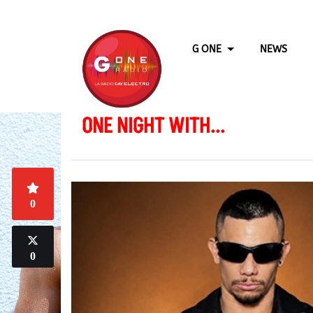
G ONE
NEWS
ONE NIGHT WITH...
0
0