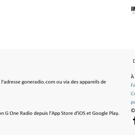
À
à l'adresse goneradio.com ou via des appareils de
F
C
po
©
ion G One Radio depuis l'App Store d'iOS et Google Play.