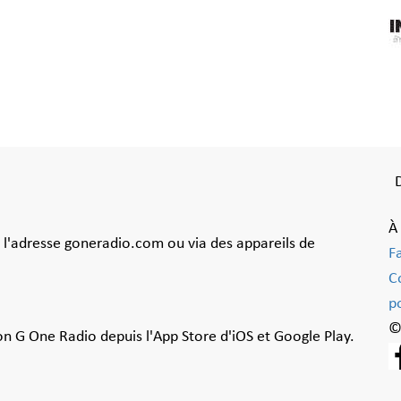
À
à l'adresse goneradio.com ou via des appareils de
F
C
po
©
ion G One Radio depuis l'App Store d'iOS et Google Play.