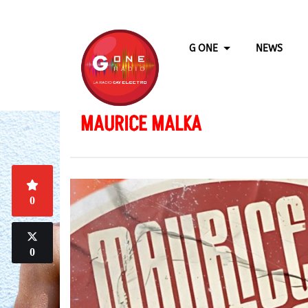
G ONE
NEWS
MAURICE MALKA
0
0