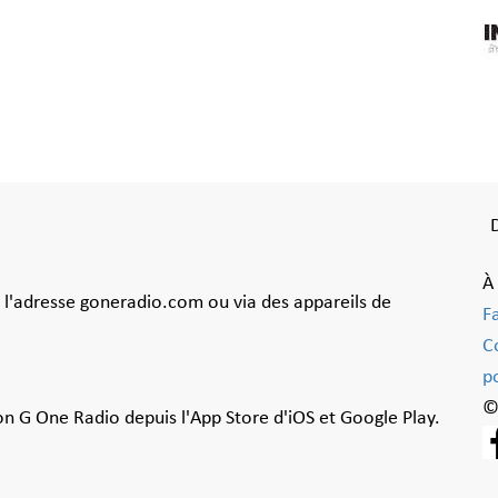
À
à l'adresse goneradio.com ou via des appareils de
F
C
po
©
ion G One Radio depuis l'App Store d'iOS et Google Play.