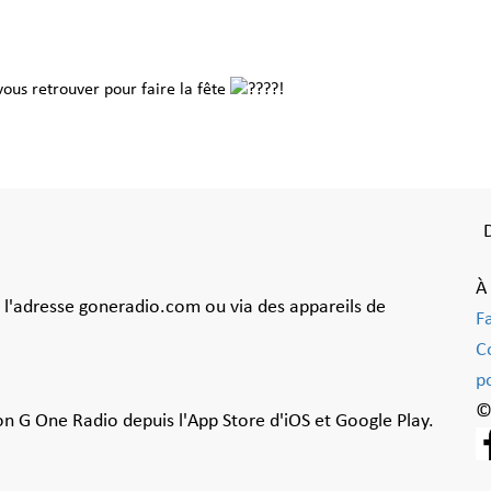
ous retrouver pour faire la fête
!
À
à l'adresse goneradio.com ou via des appareils de
F
C
po
©
ion G One Radio depuis l'App Store d'iOS et Google Play.