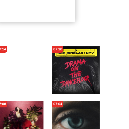
7:14
07:10
7:08
07:04