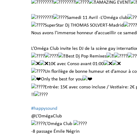
AMAZING EVENT
Samedi 11 Avril -L’Oméga club
SuperStar Dj THOMAS SOLVERT-Madrid
Nous avons l’immense honneur d’accueillir ce samed
L’Oméga Club invite les DJ de la scène gay internatio
Best Dj Pop Remixes
10€ avec Conso avant 01:00
Un florilège de bonne humeur et d’amour à 
Only the best for you
Entrée: 15€ avec conso incluse / Vestiaire: 2€ 
!!
#happysound
@L’OmégaClub
L’Oméga Club
-8 passage Émile Négrin