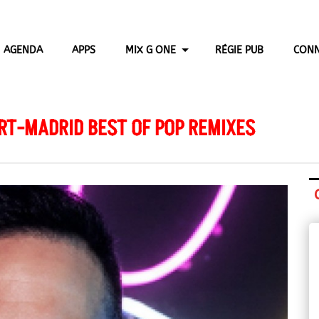
AGENDA
APPS
MIX G ONE
RÉGIE PUB
CONN
RT-MADRID BEST OF POP REMIXES