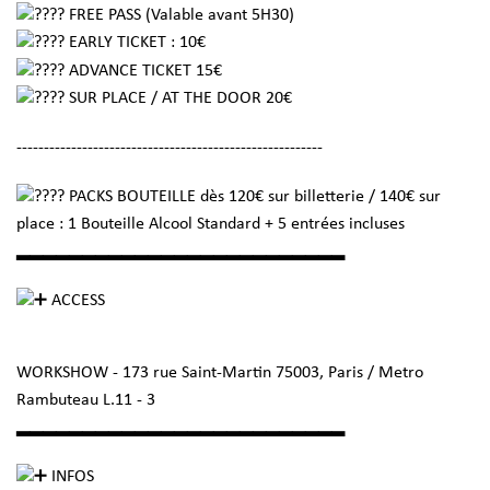
FREE PASS (Valable avant 5H30)
EARLY TICKET : 10€
ADVANCE TICKET 15€
SUR PLACE / AT THE DOOR 20€
--------------------------------------------------------
PACKS BOUTEILLE dès 120€ sur billetterie / 140€ sur
place : 1 Bouteille Alcool Standard + 5 entrées incluses
▂▂▂▂▂▂▂▂▂▂▂▂▂▂▂▂▂▂▂▂▂▂▂▂▂
ACCESS
WORKSHOW - 173 rue Saint-Martin 75003, Paris / Metro
Rambuteau L.11 - 3
▂▂▂▂▂▂▂▂▂▂▂▂▂▂▂▂▂▂▂▂▂▂▂▂▂
INFOS