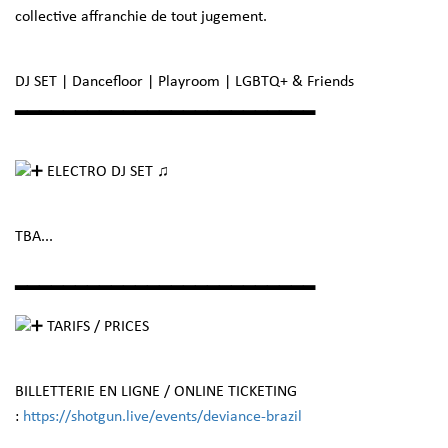
collective affranchie de tout jugement.
DJ SET | Dancefloor | Playroom | LGBTQ+ & Friends
▂▂▂▂▂▂▂▂▂▂▂▂▂▂▂▂▂▂▂▂▂▂▂▂▂
ELECTRO DJ SET ♫
TBA...
▂▂▂▂▂▂▂▂▂▂▂▂▂▂▂▂▂▂▂▂▂▂▂▂▂
TARIFS / PRICES
BILLETTERIE EN LIGNE / ONLINE TICKETING
:
https://shotgun.live/events/deviance-brazil