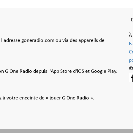
À
à l'adresse goneradio.com ou via des appareils de
F
C
po
©
ion G One Radio depuis l'App Store d'iOS et Google Play.
 à votre enceinte de « jouer G One Radio ».