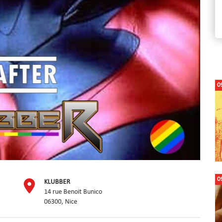
0
0
KLUBBER
14 rue Benoit Bunico
06300, Nice