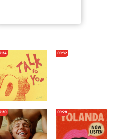
9:34
09:32
9:30
09:28