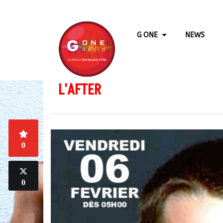
G ONE
NEWS
L'AFTER
0
0