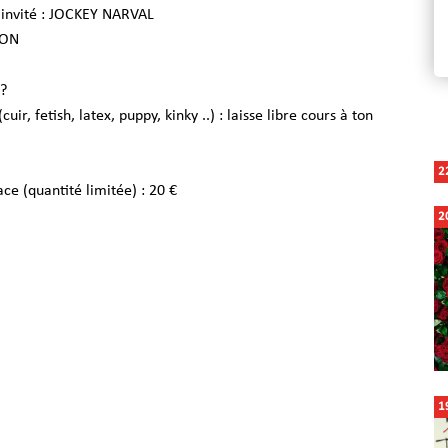
nvité : JOCKEY NARVAL
XON
ir, fetish, latex, puppy, kinky ..) : laisse libre cours à ton
2
ace (quantité limitée) : 20 €
2
1