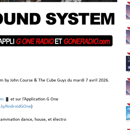
m by John Course & The Cube Guys du mardi 7 avril 2026.
om
et sur l’Application G One
it.ly/AndroidGOne
)
grammation dance, house, et électro