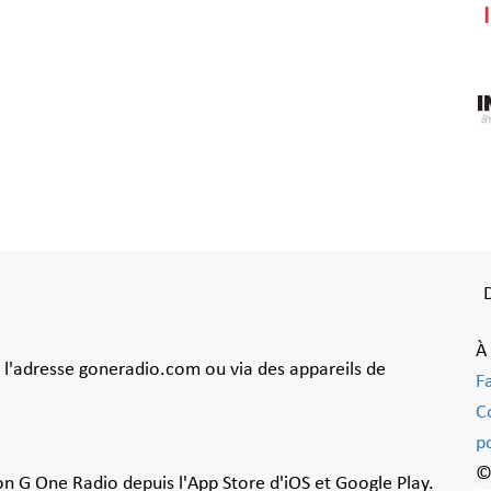
À
à l'adresse goneradio.com ou via des appareils de
F
C
po
©
ion G One Radio depuis l'App Store d'iOS et Google Play.