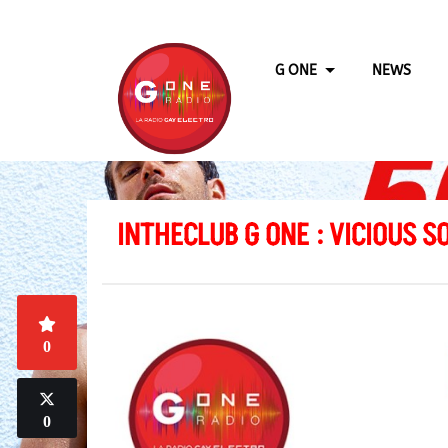
G ONE
NEWS
INTHECLUB G ONE : VICIOUS 
0
0