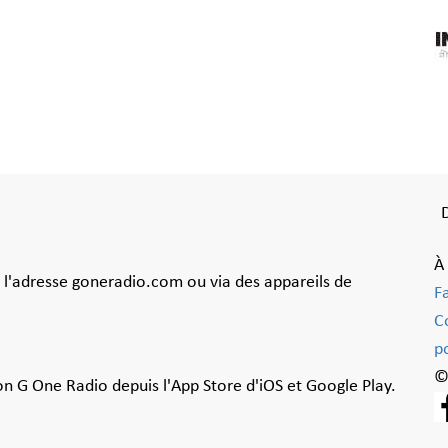
À
à l'adresse goneradio.com ou via des appareils de
F
C
po
©
ion G One Radio depuis l'App Store d'iOS et Google Play.