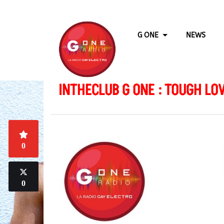
G ONE
NEWS
INTHECLUB G ONE : TOUGH LO
0
0