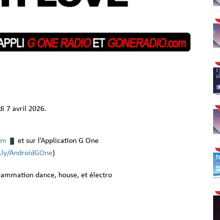
 7 avril 2026.
om
et sur l’Application G One
it.ly/AndroidGOne
)
grammation dance, house, et électro