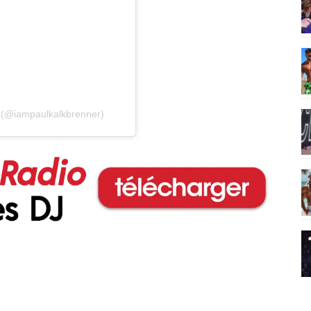
r (@iampaulkalkbrenner)