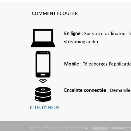
COMMENT ÉCOUTER
En ligne
: Sur votre ordinateur 
streaming audio.
Mobile
: Téléchargez l'applicat
Enceinte connectée
: Demandez
PLUS D'INFOS
RadioKing © 2026 | Site radio créé avec
RadioKing
. RadioKing p