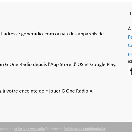
À
à l'adresse goneradio.com ou via des appareils de
F
C
po
©
ion G One Radio depuis l'App Store d'iOS et Google Play.
 à votre enceinte de « jouer G One Radio ».
ropose de
créer une webradio
facilement.
Politique de confidentialité