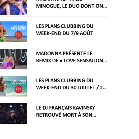
MINOGUE, LE DUO DONT ON
RÊVAIT ARRIVE ENFIN
LES PLANS CLUBBING DU
WEEK-END DU 7/9 AOÛT
MADONNA PRÉSENTE LE
REMIX DE « LOVE SENSATION »
AVEC KYLIE MINOGUE À LA
WORLDPRIDE AMSTERDAM
LES PLANS CLUBBING DU
2026
WEEK-END DU 30 JUILLET / 2
AOÛT
LE DJ FRANÇAIS KAVINSKY
RETROUVÉ MORT À SON
DOMICILE PARISIEN