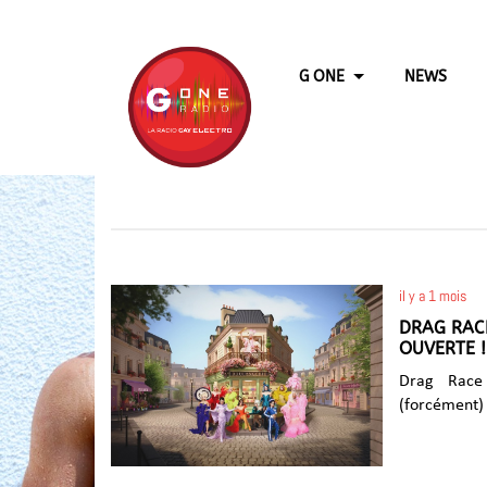
G ONE
NEWS
il y a 1 mois
DRAG RACE
OUVERTE !
Drag Race
(forcément
étincelles 
atelier : D
les limites du drag français. L