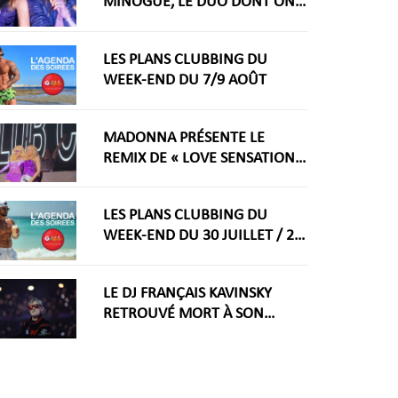
MINOGUE, LE DUO DONT ON
RÊVAIT ARRIVE ENFIN
LES PLANS CLUBBING DU
WEEK-END DU 7/9 AOÛT
MADONNA PRÉSENTE LE
REMIX DE « LOVE SENSATION »
AVEC KYLIE MINOGUE À LA
WORLDPRIDE AMSTERDAM
LES PLANS CLUBBING DU
2026
WEEK-END DU 30 JUILLET / 2
AOÛT
LE DJ FRANÇAIS KAVINSKY
RETROUVÉ MORT À SON
DOMICILE PARISIEN