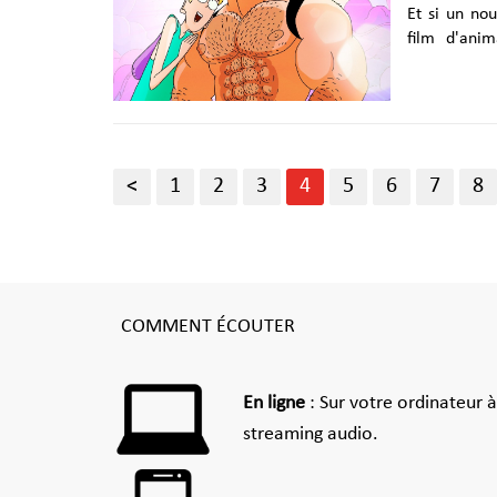
Et si un nou
film d'ani
français Bo
des Fiertés ! Le 17 juin, c'est la date de sortie au cinéma de Jim Que
le film d'an
et Nicolas A
métrage aux
<
1
2
3
4
5
6
7
8
crible le mi
Ce qu'on......
COMMENT ÉCOUTER
En ligne
: Sur votre ordinateur 
streaming audio.