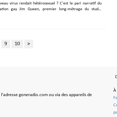
veau virus rendait hétérosexuel ? C'est le pari narratif du
mation gay Jim Queen, premier long-métrage du studio
bbypills, dont la sortie au cinéma est prévue pour le mois
en,
imation le plus gay de l'année. Co-réalisé par Marco Nguyen
thané, produit par le studio français Bobbypills, ce long-
 airs de satire sociale piquante entreprend de passer au
9
10
>
lieu homosexuel dans tous ses travers et ses réjouissances.
À
à l'adresse goneradio.com ou via des appareils de
F
C
po