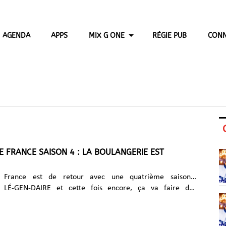
AGENDA
APPS
MIX G ONE
RÉGIE PUB
CONN
 FRANCE SAISON 4 : LA BOULANGERIE EST
 France est de retour avec une quatrième saison…
) LÉ-GEN-DAIRE et cette fois encore, ça va faire des
! Nouvelle ère, nouvelles Queens, nouvelles règles, nouvel
rag Race France se réinvente et promet de repousser encore
’été sera chaud Voir cette publication sur