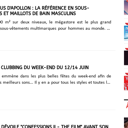
US D'APOLLON : LA RÉFÉRENCE EN SOUS-
 ET MAILLOTS DE BAIN MASCULINS
0 m² sur deux niveaux, le mégastore est le plus grand
 sous-vêtements multimarques pour hommes au monde. La
underwears & de lingerie sexy Les Dessous d'Apollon, c'est
éal pour dénicher la tenue parfaite et les sous-vêtements de
ur la Pride. Ne cherchez pas plus loin : ici, les prix sont
plus avantageux et aucun autre lieu en Europe ne propose
modèles. Une adresse incontournable à découvrir sans
z vite
 CLUBBING DU WEEK-END DU 12/14 JUIN
on spéciale Rainbow, ......
emmène dans les plus belles fêtes du week-end afin de
s meilleurs sons... Il y en a pour tous les styles et toutes les
ouvrez la sélection : G One Radio partenaire de la Marche
s LGBTQIA+ de Compiègne Nous défilerons avec le mot
ant : "Pour l'autosétermination et la libération des peuples
tités." Ce samedi dès 14h, départ Pont neuf jusqu'au parc
ue Winston Churchill, 60200 Compiègne. + d'info Vendredi
One Radio est partenaire de L'AFTER au Klubber (Nice)
ÉVOILE "CONFESSIONS II - THE FILM" AVANT SON
tin, on commence la semaine......