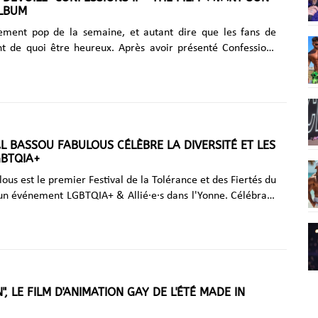
LBUM
nement pop de la semaine, et autant dire que les fans de
 de quoi être heureux. Après avoir présenté Confessions
a Festival, la reine de la pop a finalement décidé de montrer
 mini-film au grand public en le dévoilant sur YouTube. Un
de l’album du même nom à quelques semaines de la sortie
attendu pour début juillet. Madonna ne fait évidemment pas
à moitié. En un peu plus de 13 minutes, Confessions II
r David Toro et Solomon......
AL BASSOU FABULOUS CÉLÈBRE LA DIVERSITÉ ET LES
GBTQIA+
ous est le premier Festival de la Tolérance et des Fiertés du
un événement LGBTQIA+ & Allié·e·s dans l'Yonne. Célébrant
, la diversité, l'amour et l'inclusion dans un cadre naturel
l. Musique, art, gastronomie et bienveillance au rendez-
lous fusionne la celebration des fiertes LGBTQIA+ avec
ion nationale de musique gratuite en plein air. La musique
age universel d'inclusion. UNE PROGRAMMATION RICHE ET
", LE FILM D'ANIMATION GAY DE L'ÉTÉ MADE IN
 une programmation variee et inclusive : DJ......