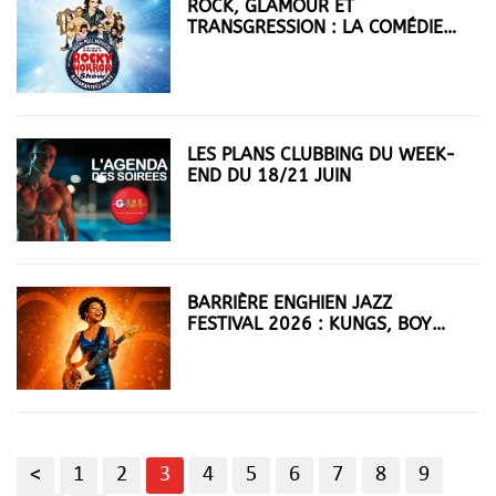
ROCK, GLAMOUR ET
TRANSGRESSION : LA COMÉDIE
MUSICALE DU ROCKY HORROR
SHOW À PARIS
LES PLANS CLUBBING DU WEEK-
END DU 18/21 JUIN
BARRIÈRE ENGHIEN JAZZ
FESTIVAL 2026 : KUNGS, BOY
GEORGE, MORCHEEBA... LA SUITE
DE LA PROGRAMMATION
<
1
2
3
4
5
6
7
8
9