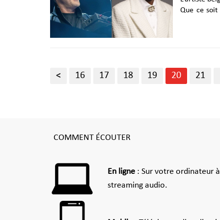
Que ce soit 
Kalkbrenner. Si Stromae reste relativement discret depuis l’annul
de sa derni
s’épanouir m
en s'associa
avec Pomme,
<
16
17
18
19
20
21
sur la bande 
COMMENT ÉCOUTER
En ligne
: Sur votre ordinateur 
streaming audio.