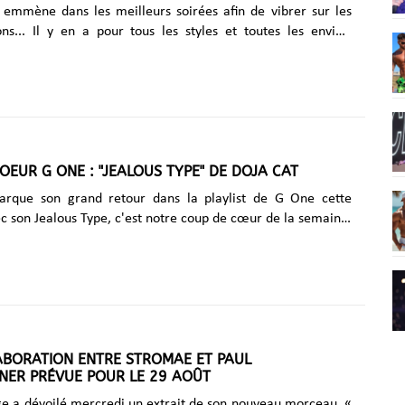
emmène dans les meilleurs soirées afin de vibrer sur les
ns... Il y en a pour tous les styles et toutes les envies.
UNE Vendredi 29 août G One Radio est
 de L'AFTER : DJ THOMAS GUMP au Klubber (Nice) On
 semaine dès 04h30 du mat pour un set Techno & House.
UMP aux platines. Venez-vous chauffer sur la piste de
odium, la backroom, ….!!! Ce vendredi de 4h30 à 11h au
 & Clubbing, 14 rue Benoit Bunico, 06300 Nice. + d'info It's
OEUR G ONE : "JEALOUS TYPE" DE DOJA CAT
 #9 - Dua X Billie à La Nuit (Paris) La Bitch Party......
rque son grand retour dans la playlist de G One cette
 son Jealous Type, c'est notre coup de cœur de la semaine.
ccès de ses titres Women, Paint The Town Red, Streets et de
ses collaborations (The Weeknd, SZA, LISA...), l’artiste
e 29 ans revient en force avec ce tout nouveau single dans
 mêle, une fois de plus, rap tranchant et sonorités pop
. Avec un ton à la fois ironique et provocateur, Doja Cat y
finesse un thème universel : la jalousie. Un nouveau titre
ABORATION ENTRE STROMAE ET PAUL
NER PRÉVUE POUR LE 29 AOÛT
lge a dévoilé mercredi un extrait de son nouveau morceau, «