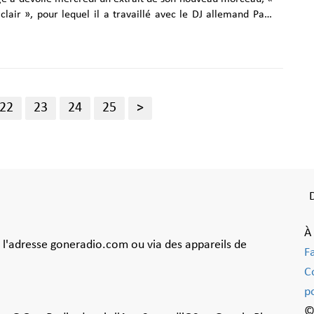
clair », pour lequel il a travaillé avec le DJ allemand Paul
ation
ère tournée pour des raisons de santé, il continue de
usicalement, l'artiste belge de 40 ans reste très productif
nt à d'autres artistes pour sortir des tubes. Après son duo
 Ma meilleure ennemie, sorti fin 2024 et qui apparaissait
22
23
24
25
>
originale de la série Arcane, puis sa collaboration......
À
à l'adresse goneradio.com ou via des appareils de
F
C
po
©