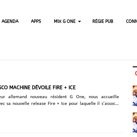
AGENDA
APPS
MIX G ONE
RÉGIE PUB
CONN
SCO MACHINE DÉVOILE FIRE + ICE
eur allemand nouveau résident G One, nous accueille
c sa nouvelle release Fire + Ice pour laquelle il s'associe
 Shears, l'interprète principal du célèbre groupe
américain Scissor Sisters. ...