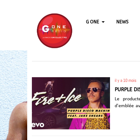
G ONE
NEWS
il y a 10 mois
PURPLE DI
Le product
d'emblée ave
avec Jake