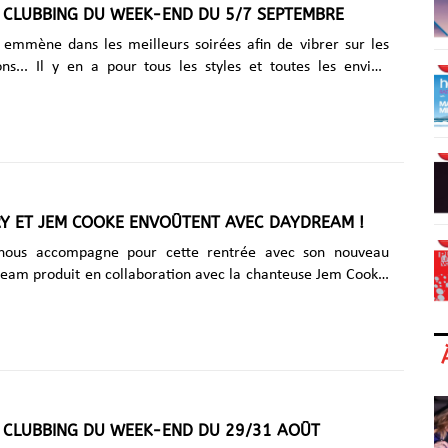
S CLUBBING DU WEEK-END DU 5/7 SEPTEMBRE
rzone Stage fait rugir la hard......
emmène dans les meilleurs soirées afin de vibrer sur les
ns... Il y en a pour tous les styles et toutes les envies.
 Orgy - Ai Reloaded - New Season au
(Paris) Vendredi 5 septembre, ORGY fait sa rentrée plus
e jamais : bronzée, boostée, et reprogrammée en mode
are-toi à un update complet : plus de fun, plus de love, plus
 récré mensuelle la plus hot revient ! G One t’offre ton
i GIBUS par SMS au 7 10 71 + d'info Ce samedi dès......
RY ET JEM COOKE ENVOÛTENT AVEC DAYDREAM !
 nous accompagne pour cette rentrée avec son nouveau
ream produit en collaboration avec la chanteuse Jem Cooke.
enflammé les dancefloors les plus prestigieux d’Europe, on
ment à Tomorrowland et Ultra Europe, Joel Corry dévoile
ès attendu Daydream, et continue de s'imposer comme l’un
 forts de la scène électronique britannique. Pour le produire,
ue s’est entouré pour la première fois de la chanteuse Jem
aventure musicale hypnotique qui mêle house envoûtante et
S CLUBBING DU WEEK-END DU 29/31 AOÛT