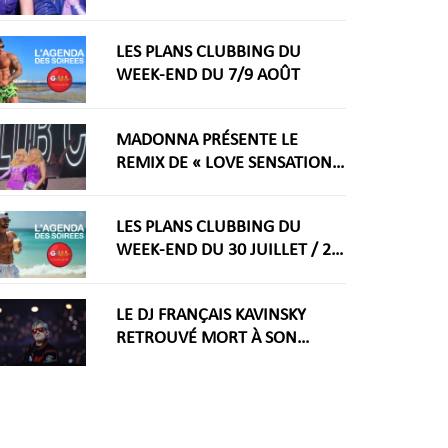
RÊVAIT ARRIVE ENFIN
LES PLANS CLUBBING DU
WEEK-END DU 7/9 AOÛT
MADONNA PRÉSENTE LE
REMIX DE « LOVE SENSATION »
AVEC KYLIE MINOGUE À LA
WORLDPRIDE AMSTERDAM
LES PLANS CLUBBING DU
2026
WEEK-END DU 30 JUILLET / 2
AOÛT
LE DJ FRANÇAIS KAVINSKY
RETROUVÉ MORT À SON
DOMICILE PARISIEN