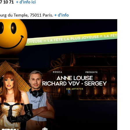
7 10 71
+ d'info ici
urg du Temple, 75011 Paris.
+ d'info