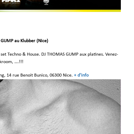
 GUMP au Klubber (Nice)
set Techno & House. DJ THOMAS GUMP aux platines. Venez-
ckroom, ….!!!
ng, 14 rue Benoit Bunico, 06300 Nice.
+ d'info