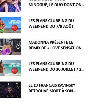
MINOGUE, LE DUO DONT ON
RÊVAIT ARRIVE ENFIN
LES PLANS CLUBBING DU
WEEK-END DU 7/9 AOÛT
MADONNA PRÉSENTE LE
REMIX DE « LOVE SENSATION »
AVEC KYLIE MINOGUE À LA
WORLDPRIDE AMSTERDAM
LES PLANS CLUBBING DU
2026
WEEK-END DU 30 JUILLET / 2
AOÛT
LE DJ FRANÇAIS KAVINSKY
RETROUVÉ MORT À SON
DOMICILE PARISIEN