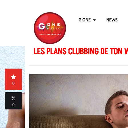
G ONE
NEWS
LES PLANS CLUBBING DE TON W
0
0