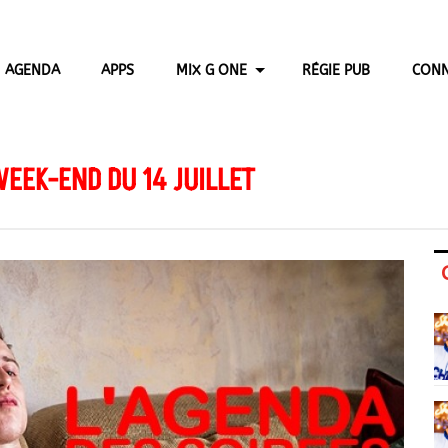
AGENDA
APPS
MIX G ONE
RÉGIE PUB
CONN
EEK-END DU 14 JUILLET