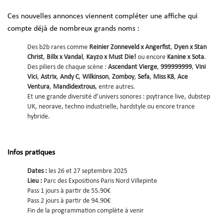
Ces nouvelles annonces viennent compléter une affiche qui
compte déjà de nombreux grands noms :
Des b2b rares comme
Reinier Zonneveld x Angerfist
,
Dyen x Stan
Christ
,
Billx x Vandal
,
Kayzo x Must Die!
ou encore
Kanine x Sota
.
Des piliers de chaque scène :
Ascendant Vierge
,
999999999
,
Vini
Vici
,
Astrix
,
Andy C
,
Wilkinson
,
Zomboy
,
Sefa
,
Miss K8
,
Ace
Ventura
,
Mandidextrous
, entre autres.
Et une grande diversité d’univers sonores : psytrance live, dubstep
UK, neorave, techno industrielle, hardstyle ou encore trance
hybride.
Infos pratiques
Dates :
les 26 et 27 septembre 2025
Lieu :
Parc des Expositions Paris Nord Villepinte
Pass 1 jours à partir de 55.90€
Pass 2 jours à partir de 94.90€
Fin de la programmation complète à venir