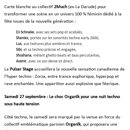
Carte blanche au collectif
2Much
(ex-La Darude) pour
transformer une scène en un univers 100 % féminin dédié à la
fête issues de la nouvelle génération :
DJ Schnake
, avec ses sets pop et acidulés,
Shanixx
, portée sur les sonorités techno early 2000,
Lux
, aux textures plus sombres et trance,
Sibi
, et sa techno précise et engagée,
Shoshana
, mêlant ghetto beats et bass percutantes,
Avenir
, avec un son dense et direct.
La
Pulsar Stage
accueillera la nouvelle sensation canadienne de
l’hyper techno : Zorza, entre trance euphorique, hyperpop et
rave enchantée. Une apparition aussi explosive que féerique.
Samedi 27 septembre : Le choc Organïk pour une nuit techno
sous haute tension
Côté techno, le samedi sera marqué par la venue en force du
collectif emblématique parisien
Organïk
, qui proposera une