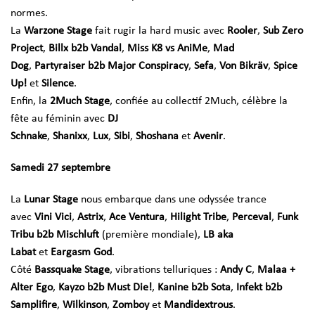
normes.
La
Warzone Stage
fait rugir la hard music avec
Rooler
,
Sub Zero
Project
,
Billx b2b Vandal
,
Miss K8 vs AniMe
,
Mad
Dog
,
Partyraiser b2b Major Conspiracy
,
Sefa
,
Von Bikräv
,
Spice
Up!
et
Silence
.
Enfin, la
2Much Stage
, confiée au collectif 2Much, célèbre la
fête au féminin avec
DJ
Schnake
,
Shanixx
,
Lux
,
Sibi
,
Shoshana
et
Avenir
.
Samedi 27 septembre
La
Lunar Stage
nous embarque dans une odyssée trance
avec
Vini Vici
,
Astrix
,
Ace Ventura
,
Hilight Tribe
,
Perceval
,
Funk
Tribu b2b Mischluft
(première mondiale),
LB aka
Labat
et
Eargasm God
.
Côté
Bassquake Stage
, vibrations telluriques :
Andy C
,
Malaa +
Alter Ego
,
Kayzo b2b Must Die!
,
Kanine b2b Sota
,
Infekt b2b
Samplifire
,
Wilkinson
,
Zomboy
et
Mandidextrous
.