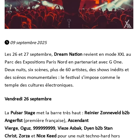
09 septembre 2025
Les 26 et 27 septembre,
Dream Nation
revient en mode XXL au
Parc des Expositions Paris Nord en partenariat avec G One.
Deux nuits, six scènes, plus de 60 artistes, des shows inédits et
des scénos monumentales : le festival s’impose comme le
temple des cultures électroniques.
Vendredi 26 septembre
La
Pulsar Stage
met la barre très haut :
Reinier Zonneveld b2b
Angerfist
(première française),
Ascendant
Vierge
,
Oguz
,
999999999
,
Vieze Asbak
,
Dyen b2b Stan
Christ
,
Zorza
et
Nice Keed
pour une nuit techno-hard hors