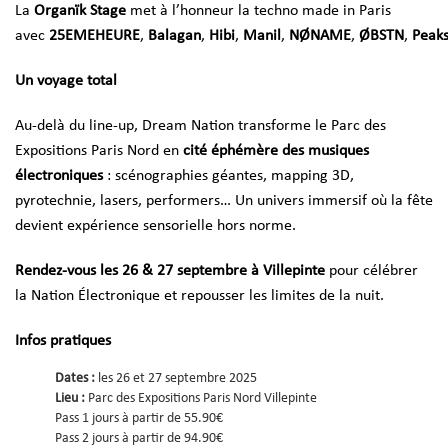
La
Organïk Stage
met à l’honneur la techno made in Paris
avec
25EMEHEURE
,
Balagan
,
Hibi
,
Manil
,
NØNAME
,
ØBSTN
,
Peak
Un voyage total
Au-delà du line-up, Dream Nation transforme le Parc des
Expositions Paris Nord en
cité éphémère des musiques
électroniques
: scénographies géantes, mapping 3D,
pyrotechnie, lasers, performers… Un univers immersif où la fête
devient expérience sensorielle hors norme.
Rendez-vous les 26 & 27 septembre à Villepinte
pour célébrer
la Nation Électronique et repousser les limites de la nuit.
Infos pratiques
Dates :
les 26 et 27 septembre 2025
Lieu :
Parc des Expositions Paris Nord Villepinte
Pass 1 jours à partir de 55.90€
Pass 2 jours à partir de 94.90€