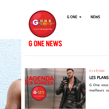
G ONE
NEWS
G ONE NEWS
il y a 6 mois
LES PLANS
G One vous 
meilleurs so
Découvrez la sélection : Vendredi 23
de L'AFTER 
dès 05h00 d