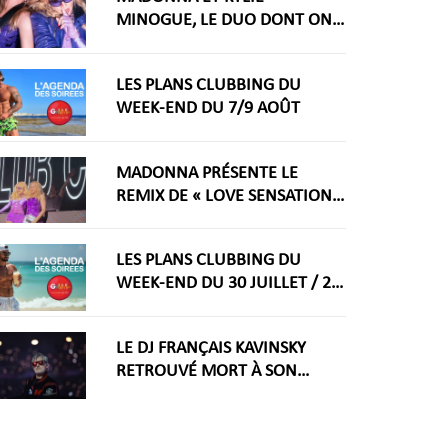
MINOGUE, LE DUO DONT ON
RÊVAIT ARRIVE ENFIN
LES PLANS CLUBBING DU
WEEK-END DU 7/9 AOÛT
MADONNA PRÉSENTE LE
REMIX DE « LOVE SENSATION »
AVEC KYLIE MINOGUE À LA
WORLDPRIDE AMSTERDAM
LES PLANS CLUBBING DU
2026
WEEK-END DU 30 JUILLET / 2
AOÛT
LE DJ FRANÇAIS KAVINSKY
RETROUVÉ MORT À SON
DOMICILE PARISIEN