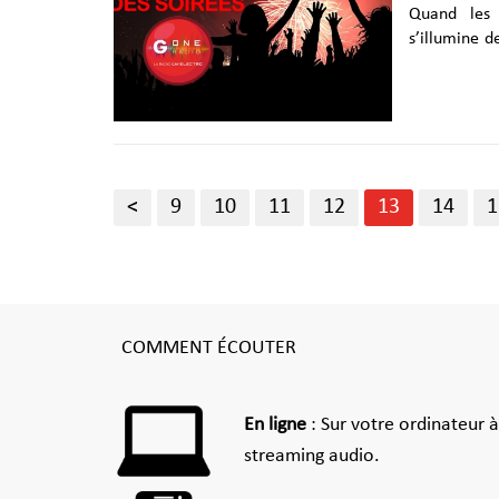
Quand les 
s’illumine d
année. Du c
An se vit e
artistes prêts à fair
au Noctis (
Monarch invi
nuit torride 
<
9
10
11
12
13
14
1
COMMENT ÉCOUTER
En ligne
: Sur votre ordinateur 
streaming audio.