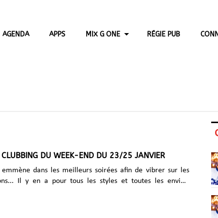
AGENDA
APPS
MIX G ONE
RÉGIE PUB
CONN
 CLUBBING DU WEEK-END DU 23/25 JANVIER
emmène dans les meilleurs soirées afin de vibrer sur les
ns... Il y en a pour tous les styles et toutes les envies.
 janvier G One Radio est partenaire
au Klubber (Nice) Vendredi matin, on commence la semaine
u mat pour un set Techno & House. Venez-vous chauffer sur