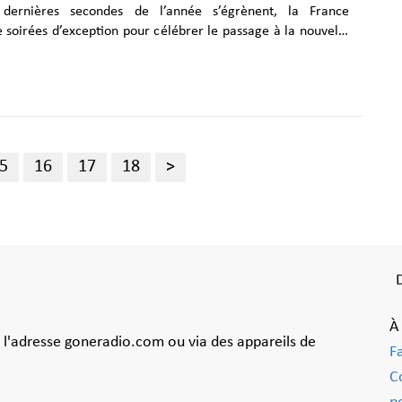
dernières secondes de l’année s’égrènent, la France
e soirées d’exception pour célébrer le passage à la nouvelle
lubbing survolté aux meilleures soirées électro, le Nouvel
n musique, dans des lieux en ébullition, portés par des
e basculer l’année. Monarch Happy New Year 2025
St Denis) Un changement d'année, ça se fête en famille.
te sa petite soeur Hole et sa cousine Mastersquat pour une
et sans tabou. Tu aimes quand c'est......
5
16
17
18
>
À
à l'adresse goneradio.com ou via des appareils de
F
C