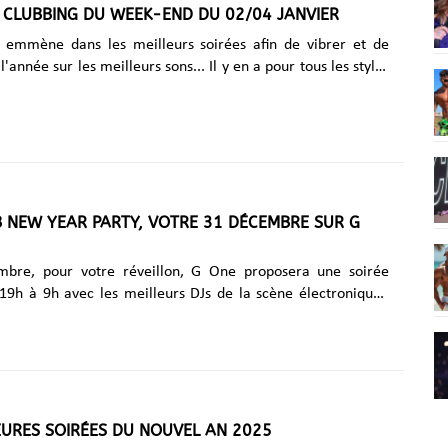
 CLUBBING DU WEEK-END DU 02/04 JANVIER
oise......
emmène dans les meilleurs soirées afin de vibrer et de
année sur les meilleurs sons... Il y en a pour tous les styles
ies. Découvrez la sélection : Vendredi 2 janvier The
hanna au Gibus Club (Paris) Vendredi 2 janvier, THE HOUSE
prend le contrôle du Gibus. Des classiques qu’on crie. Des
on vit. Des tracks qui transforment la nuit en moment culte.
 dès Minuit au Gibus Club, 18 rue du Faubourg du Temple,
 G One Radio est partenaire de
 NEW YEAR PARTY, VOTRE 31 DÉCEMBRE SUR G
 GUMP au Klubber (Nice) Samedi matin ce sera DJ......
bre, pour votre réveillon, G One proposera une soirée
 19h à 9h avec les meilleurs DJs de la scène électronique.
spécial DIVA 21h : BENNY BENASSI 22h : Mixe rétrospective
tions de 2025, et ceux qui vont marquer 2026 01h : LA
 soirée gay Bruxelloise de référence avec les DJ's : Andy
drei Stan • Amar Alemão • Pagano jusqu'au bout de la nuit
oirée à toutes et à tous et joyeuses fêtes sur G One. Ecoutez
 sur GONERADIO.com , sur......
EURES SOIRÉES DU NOUVEL AN 2025