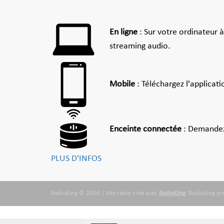
En ligne
: Sur votre ordinateur 
streaming audio.
Mobile
: Téléchargez l'applicat
Enceinte connectée
: Demandez
PLUS D'INFOS
RadioKing © 2026 | Site radio créé avec
RadioKing
. RadioKing p