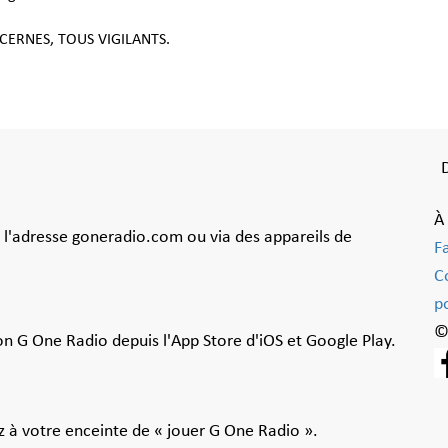
ERNES, TOUS VIGILANTS.
À
à l'adresse goneradio.com ou via des appareils de
F
C
po
©
ion G One Radio depuis l'App Store d'iOS et Google Play.
 à votre enceinte de « jouer G One Radio ».