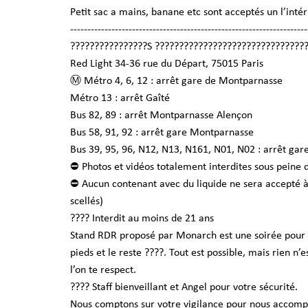
Petit sac a mains, banane etc sont acceptés un l’intér
---------------------------------------------------------------------
????????????????S ???????????????????????????????
Red Light 34-36 rue du Départ, 75015 Paris
Ⓜ Métro 4, 6, 12 : arrêt gare de Montparnasse
Métro 13 : arrêt Gaîté
Bus 82, 89 : arrêt Montparnasse Alençon
Bus 58, 91, 92 : arrêt gare Montparnasse
Bus 39, 95, 96, N12, N13, N161, N01, N02 : arrêt ga
⛔️ Photos et vidéos totalement interdites sous peine
⛔️ Aucun contenant avec du liquide ne sera accepté à l
scellés)
???? Interdit au moins de 21 ans
Stand RDR proposé par Monarch est une soirée pour pub
pieds et le reste ????. Tout est possible, mais rien n’
l’on te respect.
???? Staff bienveillant et Angel pour votre sécurité.
Nous comptons sur votre vigilance pour nous accomp