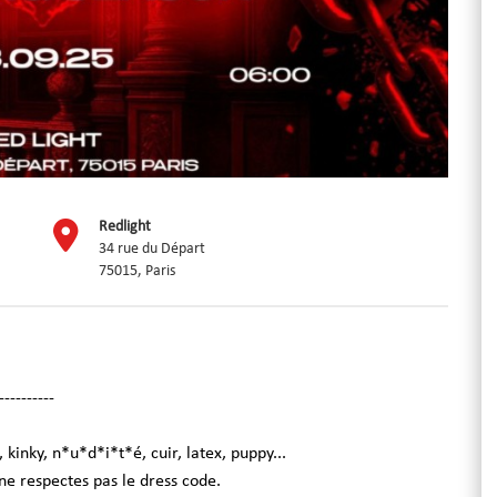
Redlight
34 rue du Départ
75015, Paris
----------
kinky, n*u*d*i*t*é, cuir, latex, puppy...
 ne respectes pas le dress code.