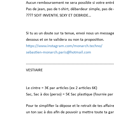
Aucun remboursement ne sera possible si votre entré
Pas de jean, pas de t-shirt, débardeur simple, pas d
???? SOIT INVENTIF, SEXY ET DEBRIDE…
Si tu as un doute sur ta tenue, envoi nous un message
dessous et on te validera ou non ta proposition.
https://www.instagram.com/monarch.techno/
sebastien-monarch.paris@hotmail.com
---------------------------------------------------------------------
VESTIAIRE
Le cintre = 3€ par articles (ex 2 articles 6€)
Sac, Sac à dos (perso) = 5€ Sac plastique (fournie par
Pour te simplifier la dépose et le retrait de tes affair
un ton sac à dos afin de pouvoir y mettre toute ta ga