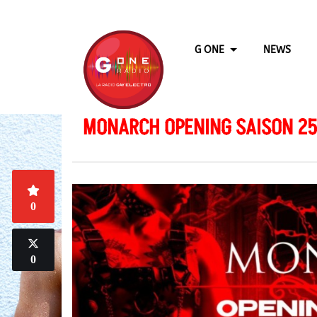
G ONE
NEWS
MONARCH OPENING SAISON 25
0
0