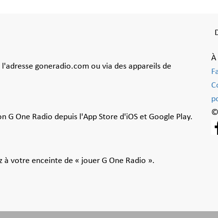
À
à l'adresse goneradio.com ou via des appareils de
F
C
po
©
ion G One Radio depuis l'App Store d'iOS et Google Play.
 à votre enceinte de « jouer G One Radio ».