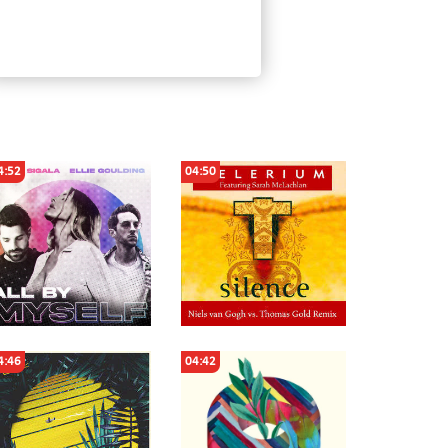
4:52
04:50
4:46
04:42