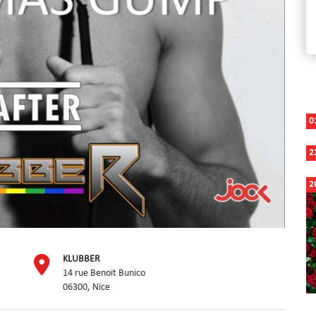
0
2
2
KLUBBER
14 rue Benoit Bunico
06300, Nice