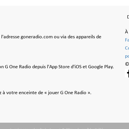
À
à l'adresse goneradio.com ou via des appareils de
F
C
po
©
ion G One Radio depuis l'App Store d'iOS et Google Play.
 à votre enceinte de « jouer G One Radio ».