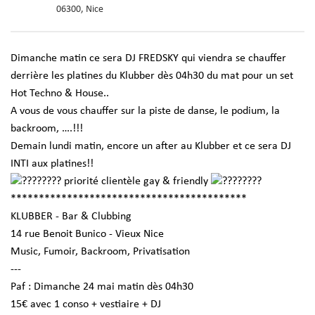
06300, Nice
Dimanche matin ce sera DJ FREDSKY qui viendra se chauffer
derrière les platines du Klubber dès 04h30 du mat pour un set
Hot Techno & House..
A vous de vous chauffer sur la piste de danse, le podium, la
backroom, ….!!!
Demain lundi matin, encore un after au Klubber et ce sera DJ
INTI aux platines!!
priorité clientèle gay & friendly
******************************************
KLUBBER - Bar & Clubbing
14 rue Benoit Bunico - Vieux Nice
Music, Fumoir, Backroom, Privatisation
---
Paf : Dimanche 24 mai matin dès 04h30
15€ avec 1 conso + vestiaire + DJ