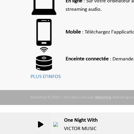
En ligne
: Sur votre ordinateur 
streaming audio.
Mobile
: Téléchargez l'applicat
Enceinte connectée
: Demandez
PLUS D'INFOS
RadioKing © 2026 | Site radio créé avec
RadioKing
. RadioKing p
One Night With
VICTOR MUSIC