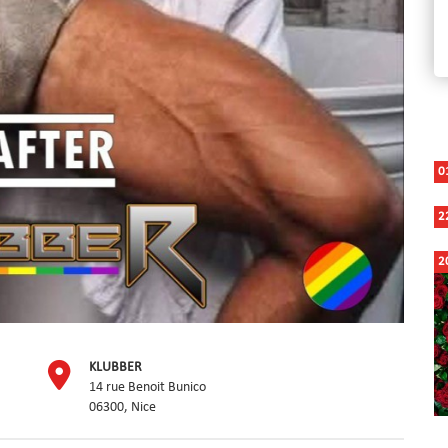
0
2
2
KLUBBER
14 rue Benoit Bunico
06300, Nice