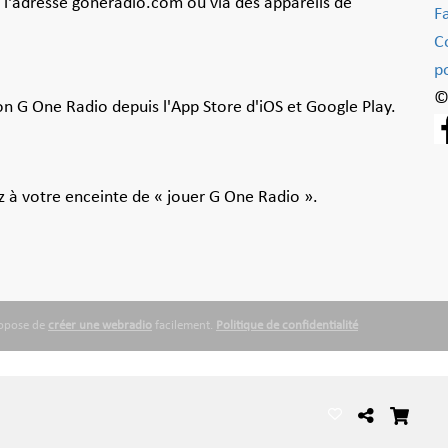
à l'adresse goneradio.com ou via des appareils de
F
C
po
©
ion G One Radio depuis l'App Store d'iOS et Google Play.
 à votre enceinte de « jouer G One Radio ».
ropose de
créer une webradio
facilement.
Politique de confidentialité