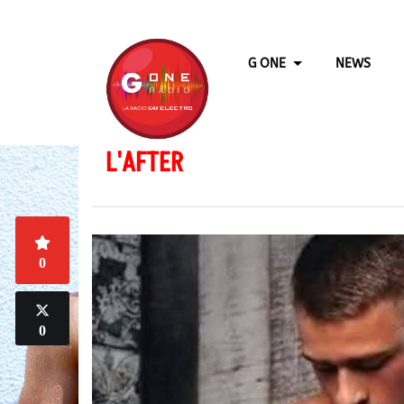
G ONE
NEWS
L'AFTER
0
0