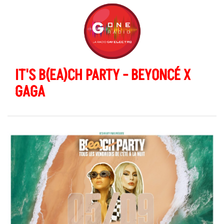
IT'S B(EA)CH PARTY - BEYONCÉ X
GAGA