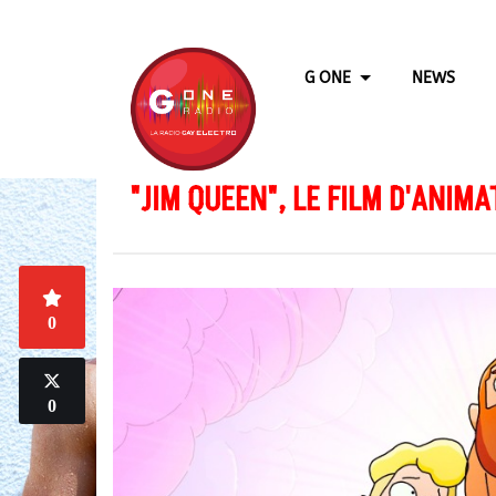
G ONE
NEWS
"JIM QUEEN", LE FILM D'ANIMA
0
0