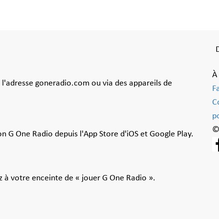
À
à l'adresse goneradio.com ou via des appareils de
F
C
po
©
ion G One Radio depuis l'App Store d'iOS et Google Play.
 à votre enceinte de « jouer G One Radio ».