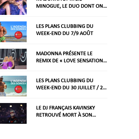
MINOGUE, LE DUO DONT ON
RÊVAIT ARRIVE ENFIN
LES PLANS CLUBBING DU
WEEK-END DU 7/9 AOÛT
MADONNA PRÉSENTE LE
REMIX DE « LOVE SENSATION »
AVEC KYLIE MINOGUE À LA
WORLDPRIDE AMSTERDAM
LES PLANS CLUBBING DU
2026
WEEK-END DU 30 JUILLET / 2
AOÛT
LE DJ FRANÇAIS KAVINSKY
RETROUVÉ MORT À SON
DOMICILE PARISIEN