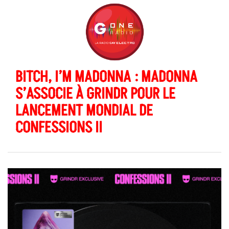
BITCH, I’M MADONNA : MADONNA
S’ASSOCIE À GRINDR POUR LE
LANCEMENT MONDIAL DE
CONFESSIONS II