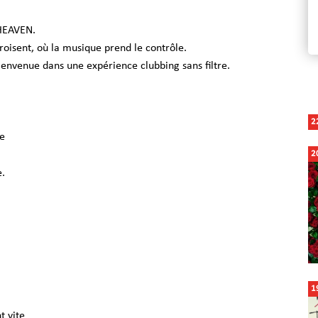
 HEAVEN.
croisent, où la musique prend le contrôle.
envenue dans une expérience clubbing sans filtre.
2
ue
2
e.
1
t vite