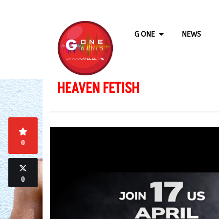
G ONE
NEWS
HEAVEN FETISH
0
0